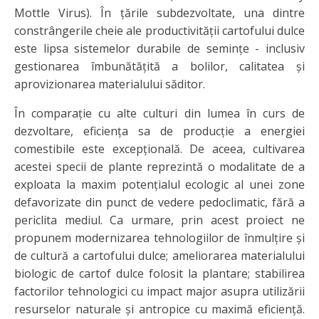
Mottle Virus). În țările subdezvoltate, una dintre
constrângerile cheie ale productivității cartofului dulce
este lipsa sistemelor durabile de semințe - inclusiv
gestionarea îmbunătățită a bolilor, calitatea și
aprovizionarea materialului săditor.
În comparație cu alte culturi din lumea în curs de
dezvoltare, eficiența sa de producție a energiei
comestibile este excepțională. De aceea, cultivarea
acestei specii de plante reprezintă o modalitate de a
exploata la maxim potențialul ecologic al unei zone
defavorizate din punct de vedere pedoclimatic, fără a
periclita mediul. Ca urmare, prin acest proiect ne
propunem modernizarea tehnologiilor de înmulțire și
de cultură a cartofului dulce; ameliorarea materialului
biologic de cartof dulce folosit la plantare; stabilirea
factorilor tehnologici cu impact major asupra utilizării
resurselor naturale și antropice cu maximă eficiență.