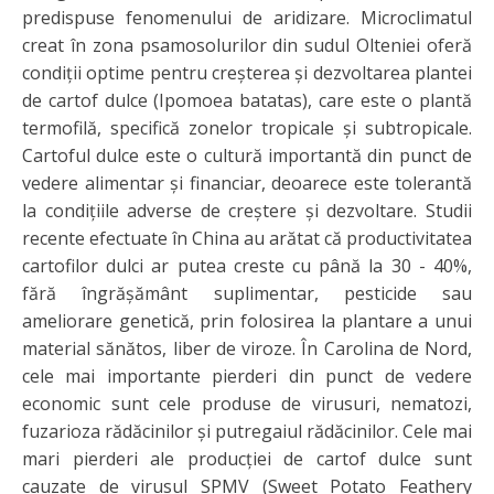
predispuse fenomenului de aridizare. Microclimatul
creat în zona psamosolurilor din sudul Olteniei oferă
condiţii optime pentru creşterea şi dezvoltarea plantei
de cartof dulce (Ipomoea batatas), care este o plantă
termofilă, specifică zonelor tropicale și subtropicale.
Cartoful dulce este o cultură importantă din punct de
vedere alimentar și financiar, deoarece este tolerantă
la condițiile adverse de creștere și dezvoltare. Studii
recente efectuate în China au arătat că productivitatea
cartofilor dulci ar putea creste cu până la 30 - 40%,
fără îngrășământ suplimentar, pesticide sau
ameliorare genetică, prin folosirea la plantare a unui
material sănătos, liber de viroze. În Carolina de Nord,
cele mai importante pierderi din punct de vedere
economic sunt cele produse de virusuri, nematozi,
fuzarioza rădăcinilor și putregaiul rădăcinilor. Cele mai
mari pierderi ale producţiei de cartof dulce sunt
cauzate de virusul SPMV (Sweet Potato Feathery