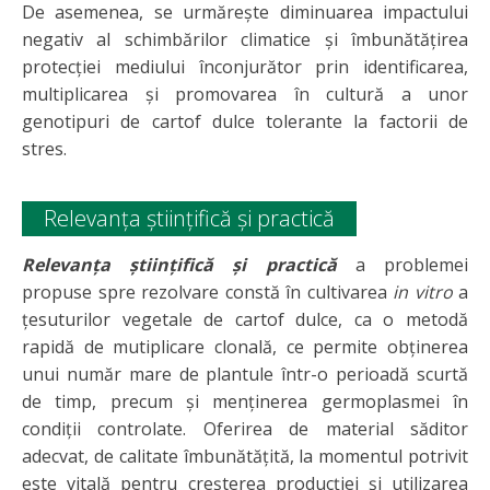
De asemenea, se urmărește diminuarea impactului
negativ al schimbărilor climatice și îmbunătățirea
protecției mediului înconjurător prin identificarea,
multiplicarea și promovarea în cultură a unor
genotipuri de cartof dulce tolerante la factorii de
stres.
Relevanţa ştiinţifică şi practică
Relevanţa ştiinţifică şi practică
a problemei
propuse spre rezolvare constă în cultivarea
in vitro
a
ţesuturilor vegetale de cartof dulce, ca o metodă
rapidă de mutiplicare clonală, ce permite obţinerea
unui număr mare de plantule într-o perioadă scurtă
de timp, precum şi menţinerea germoplasmei în
condiţii controlate. Oferirea de material săditor
adecvat, de calitate îmbunătățită, la momentul potrivit
este vitală pentru creșterea producției și utilizarea